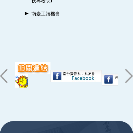
技專校院)
南臺工讀機會
:::