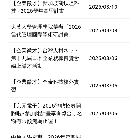
【企業徵才】新加坡商鈦坦科
2026/03/10
技 - 2026學年實習計畫
大葉大學管理學院舉辦「2026
2026/03/09
當代管理國際學術研討會」
【企業徵才】台灣人材ネット_
第十九屆日本企業就職博覽會
2026/03/06
線上徵才活動
【企業徵才】全泰科技校外實
2026/03/06
習
【京元電子】2026預聘招募開
跑啦~參加此計畫享有獎金，名
2026/03/05
額有限額滿為止喔！
中原大學舉辦「2026年第四屆