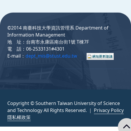
:::
©2014 南臺科技大學資訊管理系 Department of
Information Management
地 址：台南市永康區南台街1號 T棟7F
電 話：06-2533131#4301
E-mail：
dept_mis@stust.edu.tw
Copyright © Southern Taiwan University of Science
and Technology All Rights Reserved. ｜
Privacy Policy
隱私權政策