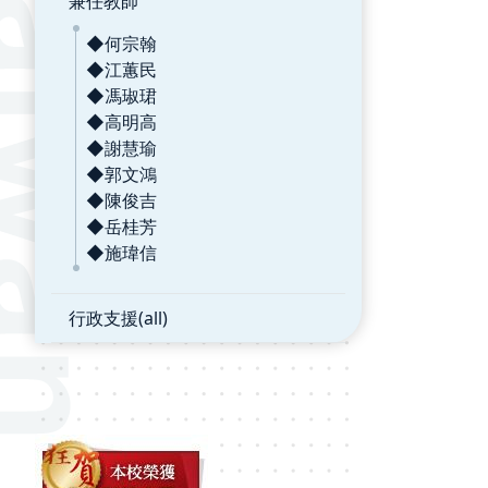
兼任教師
◆何宗翰
◆江蕙民
◆馮琡珺
◆高明高
◆謝慧瑜
◆郭文鴻
◆陳俊吉
◆岳桂芳
◆施瑋信
行政支援(all)