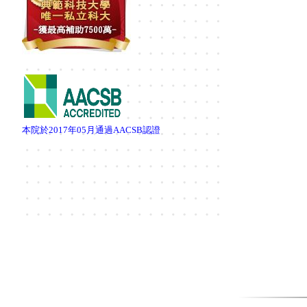
本院於
2017
年
05
月通過
AACSB
認證