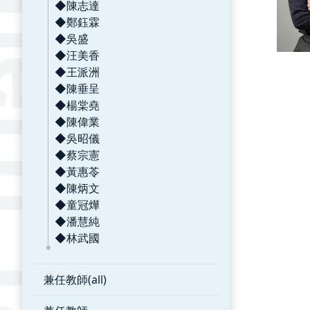
◆陳志達
◆鄭鈺霖
◆吳盛
◆汪美香
◆王派洲
◆陳垂呈
◆楊棠堯
◆陳偉業
◆吳昭儀
◆蔡宗憲
◆黃惠苓
◆陳炳文
◆童冠燁
◆潘慧純
◆林武國
兼任教師(all)