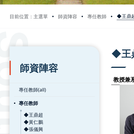
◆王鼎
目前位置：主選單
師資陣容
專任教師
:::
:::
◆王
師資陣容
教授
兼
專任教師(all)
專任教師
◆王鼎超
◆黃仁鵬
◆張儀興