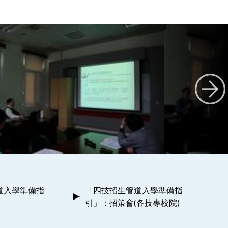
道入學準備指
「四技招生管道入學準備指
引」：招策會(各技專校院)