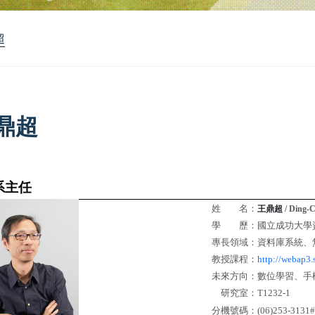
超
鼎超
系主任
姓 名：
王鼎超
/ Ding-
學 歷：
國立成功大學
專長領域：
資料庫系統、
教授課程：
http://webap3.
未來方向：
數位學習、手
研究室：
T1232-1
分機號碼：
(06)253-3131