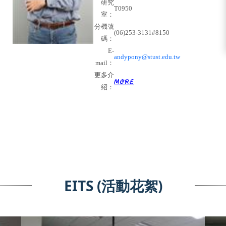
研究
T0950
室：
分機號
(06)253-3131#8150
碼：
E-
andypony@stust.edu.tw
mail
：
更多介
紹：
EITS (活動花絮)