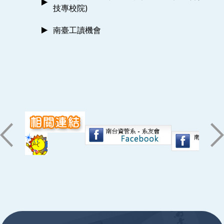
技專校院)
南臺工讀機會
:::