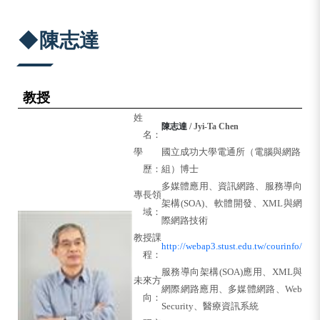
:::
◆陳志達
教授
姓
陳志達
/ Jyi-Ta Chen
名：
學
國立成功大學電通所（電腦與網路
歷：
組）博士
多媒體應用、資訊網路、服務導向
專長領
架構(SOA)、軟體開發、XML與網
域：
際網路技術
教授課
http://webap3.stust.edu.tw/courinfo/
程：
服務導向架構
(SOA)
應用、
XML
與
未來方
網際網路應用、多媒體網路、
Web
向：
Security
、醫療資訊系統