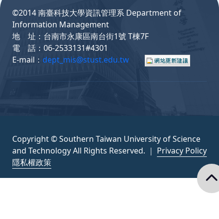
©2014 南臺科技大學資訊管理系 Department of
Information Management
地 址：台南市永康區南台街1號 T棟7F
電 話：06-2533131#4301
E-mail：
dept_mis@stust.edu.tw
Copyright © Southern Taiwan University of Science
and Technology All Rights Reserved. ｜
Privacy Policy
隱私權政策