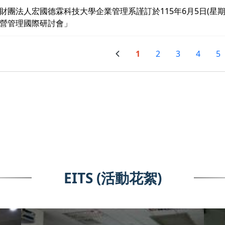
財團法人宏國德霖科技大學企業管理系謹訂於115年6月5日(星期五
營管理國際研討會」
1
2
3
4
5
EITS (活動花絮)