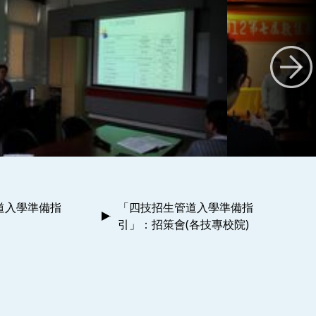
道入學準備指
「四技招生管道入學準備指
引」：招策會(各技專校院)