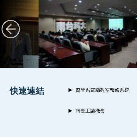
:::
快速連結
資管系電腦教室報修系統
南臺工讀機會