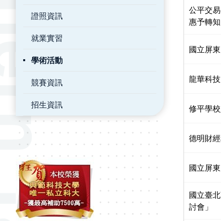
公平交易
證照資訊
惠予轉知
就業實習
國立屏東
學術活動
龍華科技
競賽資訊
招生資訊
修平學校
德明財經
國立屏東
國立臺北
討會」