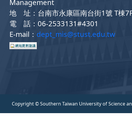
Management
地 址：台南市永康區南台街1號 T棟7
電 話：06-2533131#4301
E-mail：
dept_mis@stust.edu.tw
Copyright © Southern Taiwan University of Science a