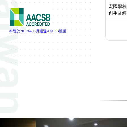
宏國學校
創生暨經
本院於
2017
年
05
月通過
AACSB
認證