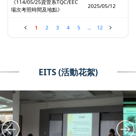
《114/05/25資管系TQC/EEC
2025/05/12
場次考照時間及地點》
1
2
3
4
5
...
12
EITS (活動花絮)