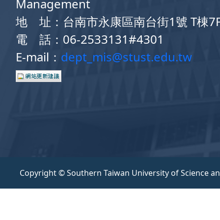
Management
地 址：台南市永康區南台街1號 T棟7
電 話：06-2533131#4301
E-mail：
dept_mis@stust.edu.tw
Copyright © Southern Taiwan University of Science a