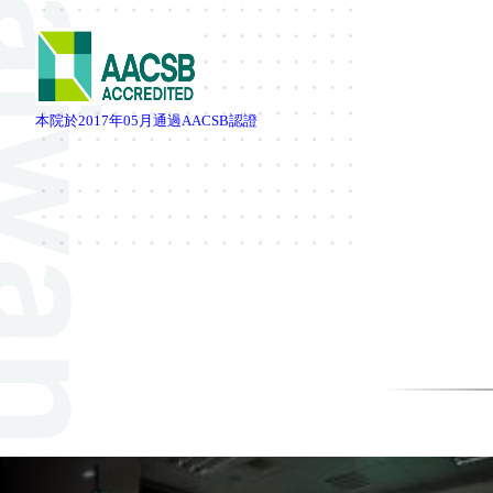
本院於
2017
年
05
月通過
AACSB
認證