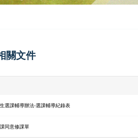
相關文件
生選課輔導辦法-選課輔導紀錄表
課同意修課單