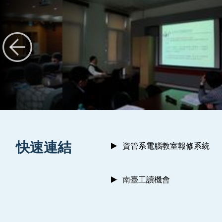
:::
快速連結
資管系電腦教室報修系統
南臺工讀機會