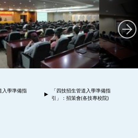
道入學準備指
「四技招生管道入學準備指
引」：招策會(各技專校院)