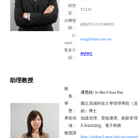
研究
T1233
室：
分機號
(06)253-3131#8433
碼：
E-
tung@stust.edu.tw
mail
：
更多介
紹：
助理
教授
姓
潘慧純
/ Jo Hui-Chun Pan
名：
學
國立高雄科技大學管理學院（資
歷：
組）博士
知識管理、雲端運用、創新管理
專長領
E-learning
、電子商務
域：
教授課
http://webap3.stust.edu.tw/courin