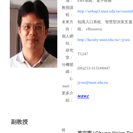
域：
ERP
系統、電子商務
教授課
http://webap3.stust.edu.tw/courinf
程：
未來方
知識入口系統、智慧型決策支援
向：
統、
eBusiness
個人網
http://faculty.stust.edu.tw/~jywu
站：
研究
T1247
室：
分機號
(06)253-3131#8447
碼：
E-
jywu@stust.edu.tw
mail
：
更多介
紹：
副教授
姓