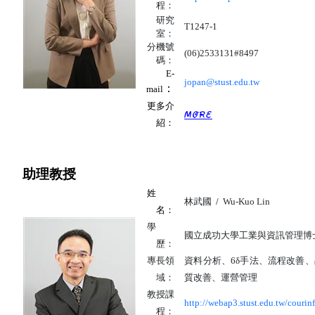
程：
研究
T1247-1
室：
分機號
(06)2533131#8497
碼：
E-
jopan@stust.edu.tw
：
mail
更多介
紹：
助理
教授
姓
林武國
/
Wu-Kuo Lin
名：
學
國立成功大學工業與資訊管理博
歷：
專長領
資料分析、
6
δ手法、流程改善、
域：
質改善、運營管理
教授課
http://webap3.stust.edu.tw/courin
程：