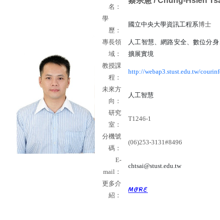
蔡宗憲
/ Chung-Hsien Ts
名：
學
國立中央大學資訊工程系
博士
歷：
專長領
人工智慧、網路安全、數位分身
域：
擴展實境
教授課
http://webap3.stust.edu.tw/courinf
程：
未來方
人工智慧
向：
研究
T1246-1
室：
分機號
(06)253-3131#8496
碼：
E-
chtsai@stust.edu.tw
mail
：
更多介
紹：