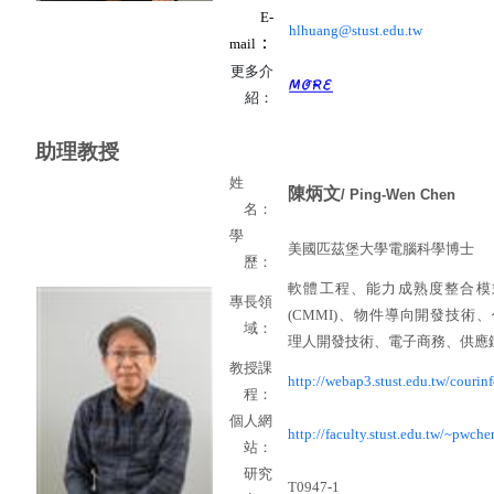
E-
hlhuang@stust.edu.tw
：
mail
更多介
紹：
助理教授
姓
陳炳文
/ Ping-Wen Chen
名：
學
美國匹茲堡大學電腦科學博士
歷：
軟體工程、能力成熟度整合模
專長領
(CMMI)
、物件導向開發技術、
域：
理人開發技術、電子商務、供應
教授課
http://webap3.stust.edu.tw/courinf
程：
個人網
http://faculty.stust.edu.tw/~pwche
站：
研究
T0947-1