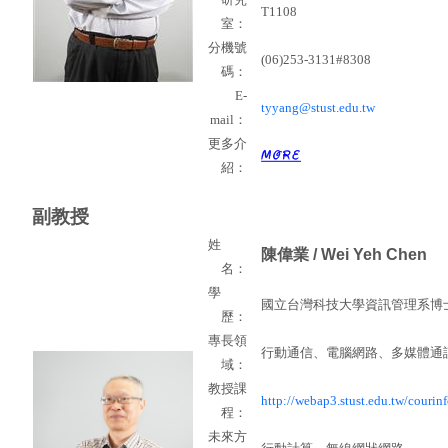
T1108
室：
分機號
(06)253-3131#8308
碼：
E-
tyyang@stust.edu.tw
mail
：
更多介
紹：
副教授
姓
陳偉業
/ Wei Yeh Chen
名：
學
國立台灣科技大學資訊管理系博
歷：
專長領
行動通信、電腦網路、多媒體通
域：
教授課
http://webap3.stust.edu.tw/courinf
程：
未來方