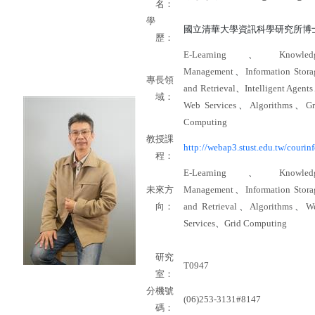
名：
學
國立清華大學資訊科學研究所博
歷：
E-Learning
、
Knowled
Management
、
Information Stora
專長領
and Retrieval
、
Intelligent Agents
域：
Web Services
、
Algorithms
、
Gr
Computing
教授課
http://webap3.stust.edu.tw/courinf
程：
E-Learning
、
Knowled
未來方
Management
、
Information Stora
向：
and Retrieval
、
Algorithms
、
W
Services
、
Grid Computing
研究
T0947
室：
分機號
(06)253-3131#8147
碼：