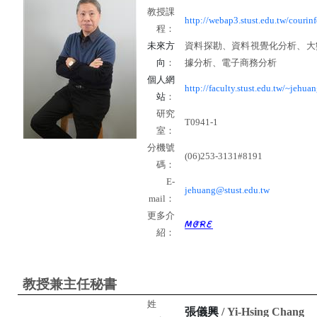
教授課
http://webap3.stust.edu.tw/courinf
程：
資料探勘、資料視覺化分析、大
未來方
據分析、電子商務分析
向
：
個人網
http://faculty.stust.edu.tw/~jehuan
站
：
研究
T0941-1
室：
分機號
(06)253-3131#8191
碼：
E-
jehuang@stust.edu.tw
mail
：
更多介
紹：
教授
兼主任秘書
姓
張儀興
/ Yi-Hsing Chang