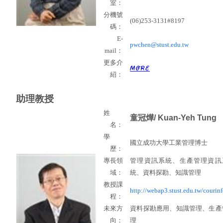
室：
分機號
(06)253-3131#8197
碼：
E-
pwchen@stust.edu.tw
mail
：
更多介
紹：
助理教授
姓
童冠燁
/ Kuan-Yeh Tung
名：
學
國立成功大學工業管理博士
歷：
專長領
管理資訊系統、生產管理資訊
域：
統、資料探勘、知識管理
教授課
http://webap3.stust.edu.tw/courinf
程：
未來方
資料探勘應用、知識管理、生產
向：
理