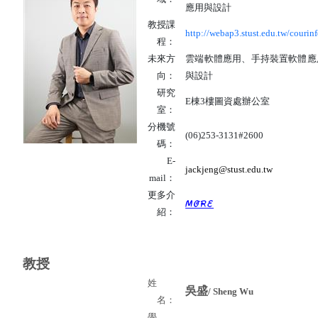
應用與設計
教授課
http://webap3.stust.edu.tw/courinf
程：
未來方
雲端軟體應用、手持裝置軟體應
向：
與設計
研究
E棟3樓圖資處辦公室
室：
分機號
(06)253-3131#2600
碼：
E-
jackjeng@stust.edu.tw
mail：
更多介
紹：
教授
姓
吳盛
/ Sheng Wu
名：
學