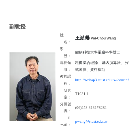
副教授
姓
王派洲
/ Pai-Chou Wang
名：
學
紐約科技大學電腦科學博士
歷：
專長領
粗糙集合理論、基因演算法、分
域：
式運算、資料探勘
教授課
http://webap3.stust.edu.tw/courinf
程：
研究
T1031-1
室：
分機號
(06)253-3131#8281
碼：
E-
pwang@stust.edu.tw
mail
：