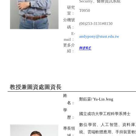
Security
、醫療資訊系統
研究
T0950
室：
分機號
(06)253-3131#8150
碼：
E-
andypony@stust.edu.tw
mail
：
更多介
紹：
教授兼圖資處圖資長
姓
鄭鈺霖
/
Yu-Lin Jeng
名：
學
國立成功大學工程科學系博士
歷：
數位學習、人工智慧、資料庫
專長領
統、雲端軟體應用、手持裝置軟
域：