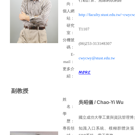
行動計算、無線網狀網路
向：
個人網
http://faculty.stust.edu.tw/~cwycw
站：
研究
T1107
室：
分機號
(06)253-3131#8307
碼：
E-
cwycwy@stust.edu.tw
mail
：
更多介
紹：
副教授
姓
吳昭儀
/ Chao-Yi Wu
名：
學
國立成功大學工業與資訊管理博
歷：
專長領
知識入口系統、模糊群體決策