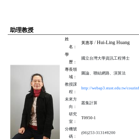
助理教授
姓
/
Hui-Ling Huang
黃惠苓
名：
學
國立台灣大學資訊工程博士
歷：
專長領
圖論、聯結網路、演算法
域：
教授課
http://webap3.stust.edu.tw/courin
程：
未來方
叢集計算
向：
研究
T0950-1
室：
分機號
(06)253-3131#8200
碼：