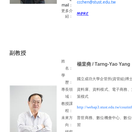
ccchen@stust.edu.tw
mail：
更多介
紹：
副教
授
姓
楊棠堯
/ Tarng-Yao Yang
名：
學
國立成功大學企管所
(
資管組
)
博
歷：
專長領
資料庫、資料模式、電子商務、
域：
策模式
教授課
http://webap3.stust.edu.tw/courinf
程：
未來方
普世商務、數位機會中心、數位
向：
習
研究