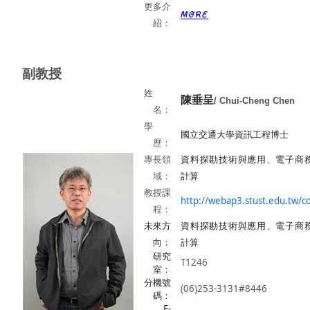
更多介
紹：
副教授
姓
陳垂呈
/ Chui-Cheng Chen
名：
學
國立交通大學資訊工程博士
歷：
專長領
資料探勘技術與應用、電子商
域：
計算
教授課
http://webap3.stust.edu.tw/c
程：
未來方
資料探勘技術與應用、電子商
向：
計算
研究
T1246
室：
分機號
(06)253-3131#8446
碼：
E-