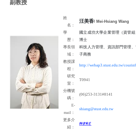
副教授
姓
汪美香
/ Mei-Hsiang Wang
名：
學
國立成功大學企業管理（資管組
歷：
博士
專長領
科技人力管理、資訊部門管理、
域：
子商務
教授課
http://webap3.stust.edu.tw/courinf
程：
研究
T0941
室：
分機號
(06)253-3131#8141
碼：
E-
shiang@stust.edu.tw
mail
：
更多介
紹：