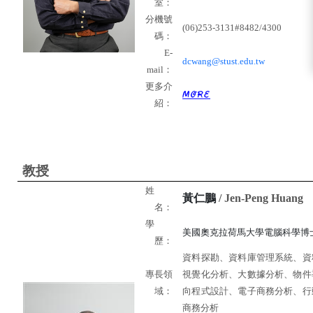
室：
分機號
(06)253-3131#8482/4300
碼：
E-
dcwang@stust.edu.tw
mail
：
更多介
紹：
教授
姓
黃仁鵬
/ Jen-Peng Huang
名：
學
美國奧克拉荷馬大學電腦科學博
歷：
資料探勘、資料庫管理系統、資
視覺化分析、大數據分析、物件
專長領
向程式設計、電子商務分析、行
域：
商務分析