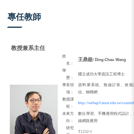
:::
專任教師
教授
兼系主任
姓
王鼎超
/ Ding-Chau Wang
名：
學
國立成功大學資訊工程博士
歷：
專長領
資料庫系統、無線計算、效能
域：
估
、物聯網
教授課
http://webap3.stust.edu.tw/courinf
程：
未來方
數位學習、手機應用程式設計、
向：
線網路應用
研究
T1232-1