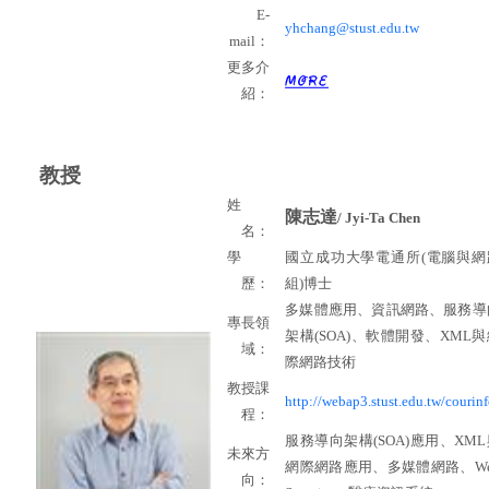
E-
yhchang@stust.edu.tw
mail
：
更多介
紹：
教授
姓
陳志達
/ Jyi-Ta Chen
名：
學
國立成功大學電通所
(
電腦與網
歷：
組
)
博士
多媒體應用、資訊網路、服務導
專長領
架構
(SOA)
、軟體開發、
XML
與
域：
際網路技術
教授課
http://webap3.stust.edu.tw/courinf
程：
服務導向架構
(SOA)
應用、
XML
未來方
網際網路應用、多媒體網路、
W
向：