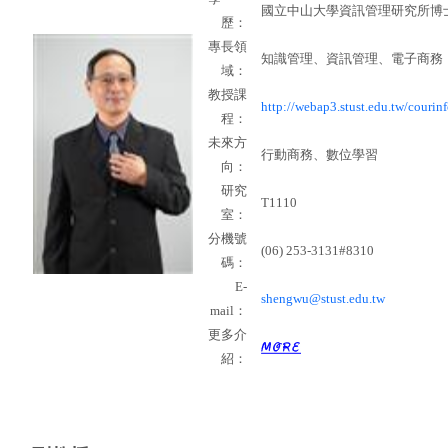
國立中山大學資訊管理研究所博
歷：
專長領
知識管理、資訊管理、電子商務
域：
教授課
http://webap3.stust.edu.tw/courinf
程：
未來方
行動商務、數位學習
向：
研究
T1110
室：
分機號
(06) 253-3131#8310
碼：
E-
shengwu@stust.edu.tw
mail
：
更多介
紹：