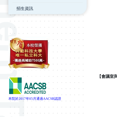
招生資訊
【會議室
本院於
2017
年
05
月通過
AACSB
認證