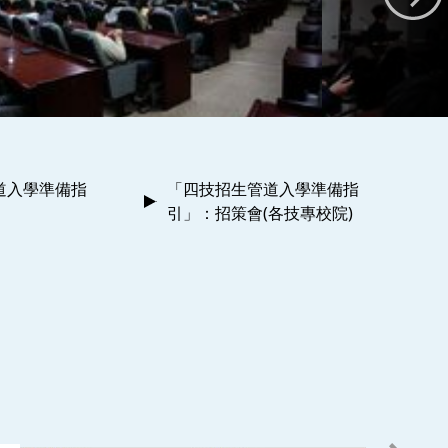
道入學準備指
「四技招生管道入學準備指
引」：招策會(各技專校院)