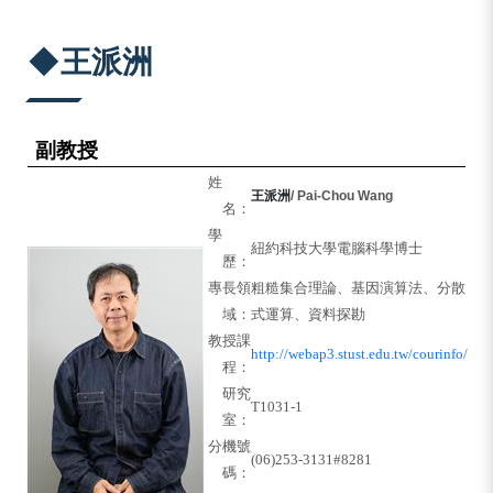
:::
◆王派洲
副教授
姓
王派洲
/ Pai-Chou Wang
名：
學
紐約科技大學電腦科學博士
歷：
專長領
粗糙集合理論、基因演算法、分散
域：
式運算、資料探勘
教授課
http://webap3.stust.edu.tw/courinfo/
程：
研究
T1031-1
室：
分機號
(06)253-3131#8281
碼：