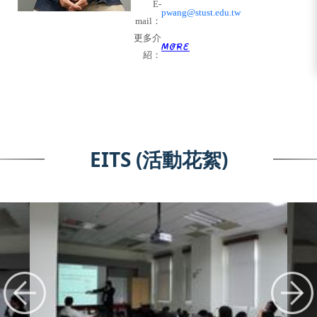
E-
pwang@stust.edu.tw
mail
：
更多介
紹：
EITS (活動花絮)