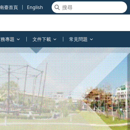
南臺首頁
English
實務專題
文件下載
常見問題