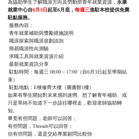
為協助學生了解職涯方向及勞動部青年就業資源，
永康
就業中心自
6
月
3
日
起至
6
月底，
每週三
進駐本校提供免費
駐點服務。
服務內容：
青年就業補助與獎勵措施說明
職涯探索與職涯規劃諮詢
簡易職涯性向測驗
求職工具與就業資源介紹
最新就業資訊分享
駐點時間：每週三
08:00
－
17:00
（自
6
月
3
日起至學期結
束）
駐點地點：
E
棟修齊大樓（圖書館
1
樓）
如果有學生開始對未來感到迷惘、想了解青年補助、
或
只是單純不知道下一步該往哪裡走，歡迎老師協助轉
知。
畢竟有些問題，老師可以回答；
有些問題，
Threads
可以回答；
但有些問題，還是交給專業顧問比較快