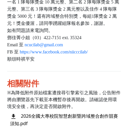
一名
1
隊每隊獎金
10
萬元整、第二名
2
隊每隊獎金
5
萬
元整、第三名
3
隊每隊獎金
2
萬元整以及佳作
4
隊每隊
獎金
5000
元！還有跨域整合特別獎，每組
1
隊獎金
2
萬
元！獎金優渥，請同學踴躍組隊報名參加，謝謝。
如有問題請來電詢問。
鄧佳菁小姐（
03
）
422-7151 ext. 35324
Email
至
ncucilab@gmail.com
FB
至
https://www.facebook.com/niicccilab/
順頌時祺平安
相關附件
※為降低附件原始檔案遭搜尋引擎索引之風險，公告附件
將由瀏覽器先下載至本機暫存後再開啟。請確認使用環
境安全後，再決定是否開啟附件。
2026全國大專校院智慧創新暨跨域整合創作競賽
須知.pdf