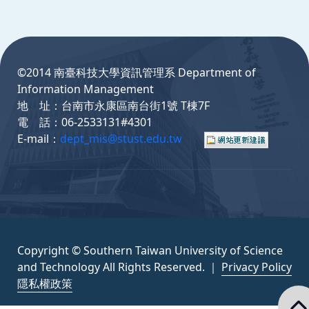
:::
©2014 南臺科技大學資訊管理系 Department of
Information Management
地 址：台南市永康區南台街1號 T棟7F
電 話：06-2533131#4301
E-mail：
dept_mis@stust.edu.tw
Copyright © Southern Taiwan University of Science
and Technology All Rights Reserved. ｜
Privacy Policy
隱私權政策