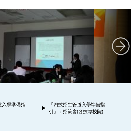
道入學準備指
「四技招生管道入學準備指
引」：招策會(各技專校院)