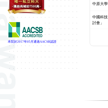
中原大學
中國科技
討會」
本院於
2017
年
05
月通過
AACSB
認證