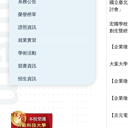
系務公告
國立臺北
討會」
榮譽榜單
宏國學校
證照資訊
創生暨經
就業實習
【企業徵
學術活動
大葉大學
競賽資訊
招生資訊
【企業徵
【企業徵
【京元電