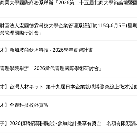
商業大學國際商務系舉辦「2026第二十五屆北商大學術論壇暨
財團法人宏國德霖科技大學企業管理系謹訂於115年6月5日(星期五
營管理國際研討會」
才】新加坡商鈦坦科技 - 2026學年實習計畫
管理學院舉辦「2026當代管理國際學術研討會」
才】台灣人材ネット_第十九屆日本企業就職博覽會線上徵才活
才】全泰科技校外實習
子】2026預聘招募開跑啦~參加此計畫享有獎金，名額有限額滿