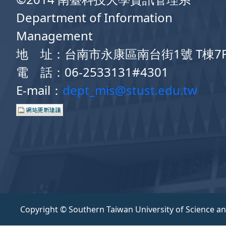
Department of Information
Management
地 址：台南市永康區南台街1號 T棟7
電 話：06-2533131#4301
E-mail：
dept_mis@stust.edu.tw
Copyright © Southern Taiwan University of Science a