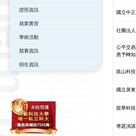
證照資訊
國立中正
就業實習
社團法人
學術活動
公平交易
競賽資訊
惠予轉知
招生資訊
崑山科技
國立屏東
龍華科技
專題演講