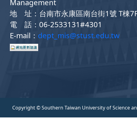
Management
地 址：台南市永康區南台街1號 T棟7
電 話：06-2533131#4301
E-mail：
dept_mis@stust.edu.tw
Copyright © Southern Taiwan University of Science a