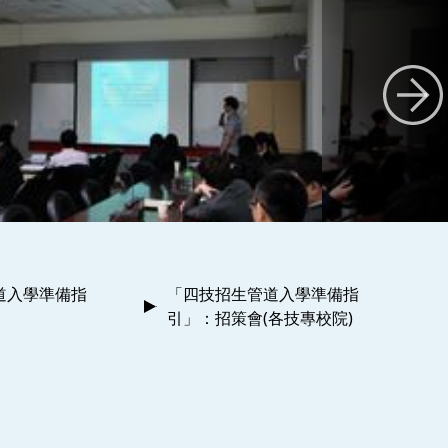
道入學準備指
「四技招生管道入學準備指
引」：招策會(各技專校院)