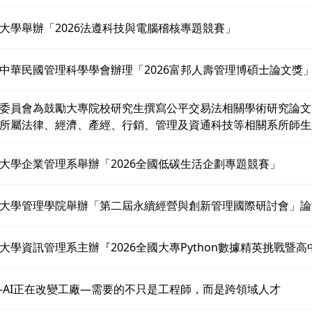
大學舉辦「2026法遵科技與電腦稽核專題競賽」
中華民國管理科學學會辦理「2026富邦人壽管理博碩士論文獎
委員會為鼓勵大專院校研究生撰寫公平交易法相關學術研究論文
所屬法律、經濟、產經、行銷、管理及資通科技等相關系所師生
大學企業管理系舉辦「2026全國低碳生活企劃專題競賽」
大學管理學院舉辦「第二屆永續經營與創新管理國際研討會」論
大學資訊管理系主辦『2026全國大專Python數據精英挑戰暨
-AI正在改變工廠—需要的不只是工程師，而是跨領域人才