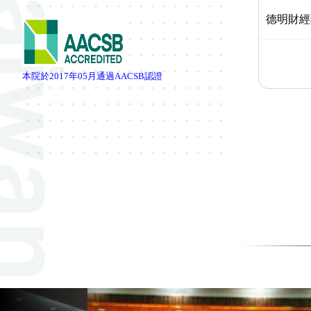
德明財經
本院於
2017
年
05
月通過
AACSB
認證