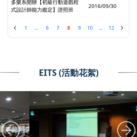
多樂系開辦【初級行動遊戲程
2016/09/30
式設計師能力鑑定】證照班
1
...
6
7
8
9
10
...
12
EITS (活動花絮)