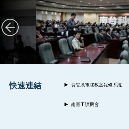
:::
快速連結
資管系電腦教室報修系統
南臺工讀機會