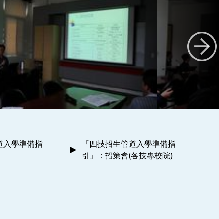
道入學準備指
「四技招生管道入學準備指
引」：招策會(各技專校院)