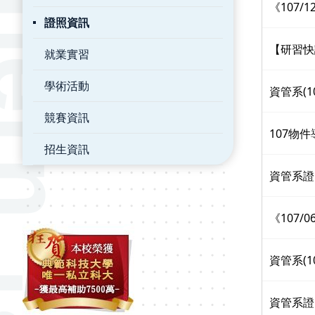
《107/
證照資訊
【研習快
就業實習
學術活動
資管系(1
競賽資訊
107物
招生資訊
資管系證照
《107/
資管系(1
資管系證照