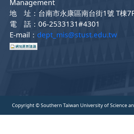
Management
地 址：台南市永康區南台街1號 T棟7
電 話：06-2533131#4301
E-mail：
dept_mis@stust.edu.tw
Copyright © Southern Taiwan University of Science a