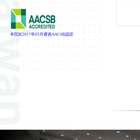
本院於
2017
年
05
月通過
AACSB
認證