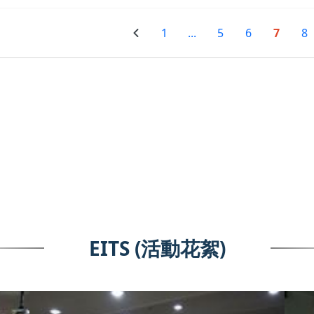
1
...
5
6
7
8
EITS (活動花絮)