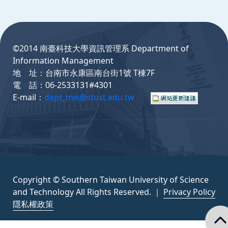
:::
©2014 南臺科技大學資訊管理系 Department of
Information Management
地 址：台南市永康區南台街1號 T棟7F
電 話：06-2533131#4301
E-mail：
dept_mis@stust.edu.tw
Copyright © Southern Taiwan University of Science
and Technology All Rights Reserved. ｜
Privacy Policy
隱私權政策