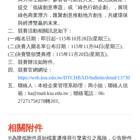
提交「低碳創意專題」或「綠色行銷企劃」，展現
綠色商業潛力，匯聚創意推動地方創生，共建環保
與經濟雙贏的未來。
二、競賽活動相關訊息如下：
(
一
)
報名日期：即日起
~115
年
10
月
28
日
(
星期三
)
。
(
二
)
決賽入圍名單公布日期：
115
年
11
月
04
日
(
星期三
)
。
(
三
)
決賽暨頒獎典禮：
115
年
11
月
20
日
(
星期五
)
。
三、競賽辦法如附件。
四、競賽官網網址：
https://web.ksu.edu.tw/DTCHBAD/bulletin/detail/13730
五、聯絡人：本校企業管理系助理：周小姐；聯絡人信
箱：
ba@mail.ksu.edu.tw
；聯絡電話：
06-
2727175#278
轉
203
。
相關附件
※為降低附件原始檔案遭搜尋引擎索引之風險，公告附件