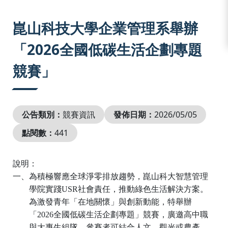
:::
崑山科技大學企業管理系舉辦
「2026全國低碳生活企劃專題
競賽」
公告類別：
競賽資訊
發佈日期：
2026/05/05
點閱數：
441
說明：
一、為積極響應全球淨零排放趨勢，崑山科大智慧管理
學院實踐
USR
社會責任，推動綠色生活解決方案。
為激發青年「在地關懷」與創新動能，特舉辦
「
2026
全國低碳生活企劃專題」競賽，廣邀高中職
與大專生組隊。參賽者可結合人文、觀光或農產，