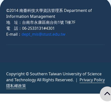
©2014 南臺科技大學資訊管理系 Department of
Information Management
地 址：台南市永康區南台街1號 T棟7F
電 話：06-2533131#4301
E-mail：
dept_mis@stust.edu.tw
Copyright © Southern Taiwan University of Science
and Technology All Rights Reserved. ｜
Privacy Policy
隱私權政策