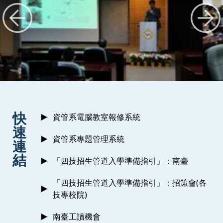
:::
快
資管系電腦教室報修系統
速
資管系專題管理系統
連
結
「四技招生管道入學準備指引」：南臺
「四技招生管道入學準備指引」：招策會(各
技專校院)
南臺工讀機會