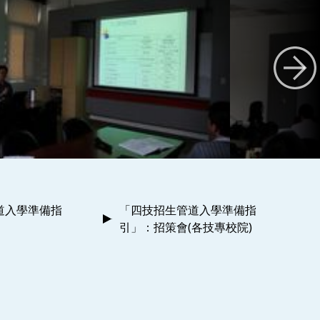
道入學準備指
「四技招生管道入學準備指
引」：招策會(各技專校院)