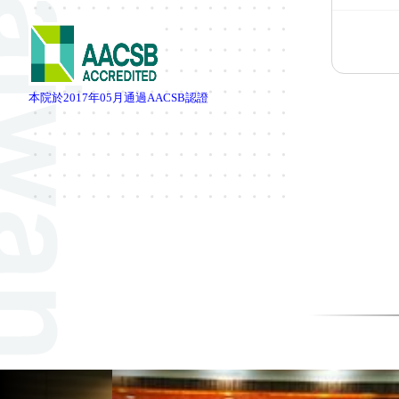
本院於
2017
年
05
月通過
AACSB
認證