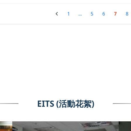
1
...
5
6
7
8
EITS (活動花絮)