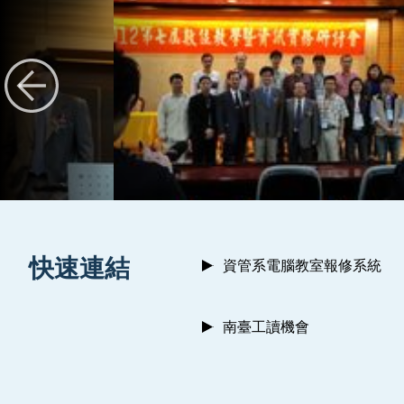
:::
快速連結
資管系電腦教室報修系統
南臺工讀機會