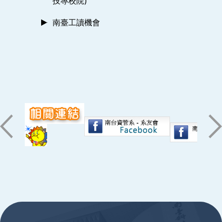
技專校院)
南臺工讀機會
:::