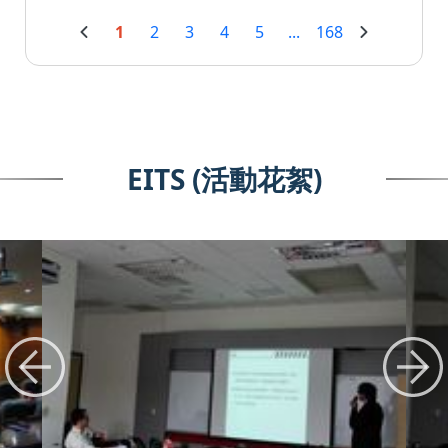
1
2
3
4
5
...
168
EITS (活動花絮)