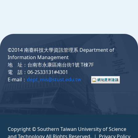
:::
©2014 南臺科技大學資訊管理系 Department of
Information Management
地 址：台南市永康區南台街1號 T棟7F
電 話：06-2533131#4301
E-mail：
dept_mis@stust.edu.tw
Copyright © Southern Taiwan University of Science
and Technology All Rights Reserved. ｜
Privacy Policy