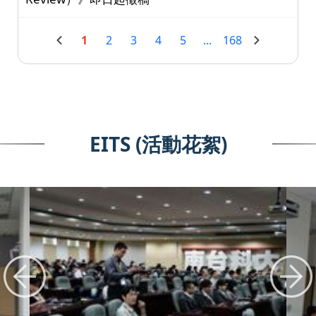
1
2
3
4
5
...
168
EITS (活動花絮)