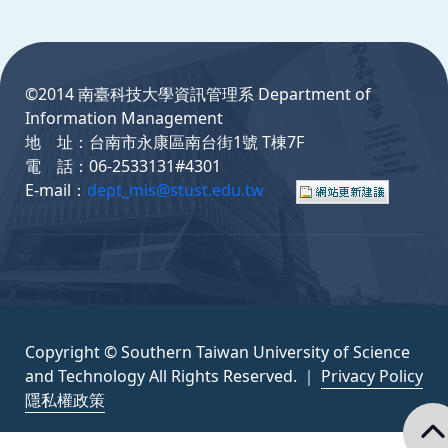
:::
©2014 南臺科技大學資訊管理系 Department of
Information Management
地 址：台南市永康區南台街1號 T棟7F
電 話：06-2533131#4301
E-mail：
dept_mis@stust.edu.tw
Copyright © Southern Taiwan University of Science
and Technology All Rights Reserved. ｜
Privacy Policy
隱私權政策