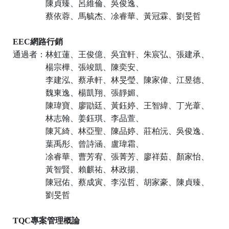
陳貞臻
、
呂維倫
、
吳俊逸
、
蔡依蓉
、
馬毓杰
、
凃睿華
、
黃冠霖
、
劉旻哲
EEC
網路行銷
通過者：
林虹蓮
、
王俊億
、
吳宜軒
、
朱宸弘
、
張建承
、
楊宗樺
、
張竣凱
、
陳奕安
、
李建泓
、
蔡承軒
、
林旻瑩
、
陳家偉
、
江昱德
、
魏東逸
、
楊凱翔
、
張靜媚
、
陳瑋寶
、
廖勖廷
、
黃鈺婷
、
王智緯
、
丁光葦
、
林志翰
、
姜鈺琪
、
李品萱
、
陳芃綺
、
林亞聖
、
陳品婷
、
莊柏沅
、
吳俊逸
、
葉禹彤
、
曾詩涵
、
盧瑋霜
、
凃睿華
、
曹芳宥
、
張菁芳
、
廖祥茹
、
顏家怡
、
黃智賢
、
賴麒祐
、
林政揚
、
陳冠佑
、
蔡成寅
、
李泓哲
、
胡家豪
、
陳貞臻
、
劉旻哲
TQC
專案管理概論