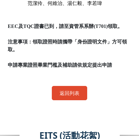
范潔伶、何維治、湯仁毅、李若瑋
EEC
及
TQC
證書已到，請至資管系系辦
(T701)
領取。
注意事項：領取證照時請攜帶「身份證明文件」方可領
取。
申請專業證照畢業門檻及補助請依規定提出申請
返回列表
EITS (活動花絮)