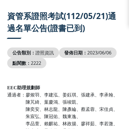
:::
資管系證照考試(112/05/21)通
過名單公告(證書已到)
公告類別：
證照資訊
發佈日期：
2023/06/06
點閱數：
2222
EEC
助理規劃師
通過者：
廖焌羽
、
李建泓
、
姜鈺琪
、
張建承
、
李承翰
、
陳芃綺
、
葉慶鴻
、
張竣凱
、
陳奕安
、
林志龍
、
陳彥綸
、
蔡孟蓉
、
宋佳貞
、
朱宸弘
、
陳冠佑
、
魏東逸
、
李品萱
、
賴麒祐
、
林政揚
、
廖祥茹
、
李若溦
、