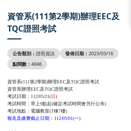
:::
資管系(111第2學期)辦理EEC及
TQC證照考試
公告類別：
證照資訊
發佈日期：
2023/03/16
點閱數：
4046
資管系
(111
第
2
學期
)
辦理
EEC
及
TQC
證照考試
資管系
辦理
EEC
及
TQC
證照
考試
考試日期：
112/05/21(
日
)
考試時間：早上
9
點起
(
確定考試時間會另行公布
)
考試
地點：電腦教室
(T
棟
7
樓
)
報名及繳費截止日期：
112/05/01(
一
)