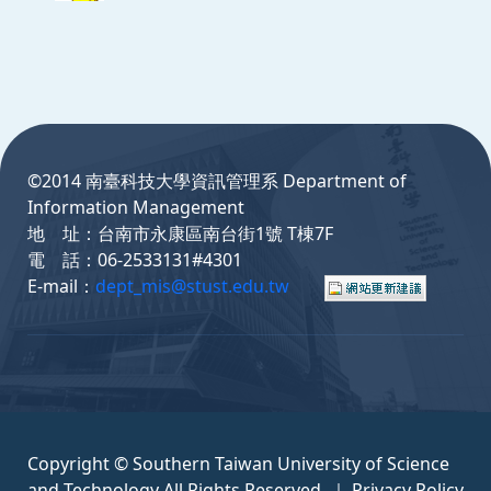
:::
©2014 南臺科技大學資訊管理系 Department of
Information Management
地 址：台南市永康區南台街1號 T棟7F
電 話：06-2533131#4301
E-mail：
dept_mis@stust.edu.tw
Copyright © Southern Taiwan University of Science
and Technology All Rights Reserved. ｜
Privacy Policy