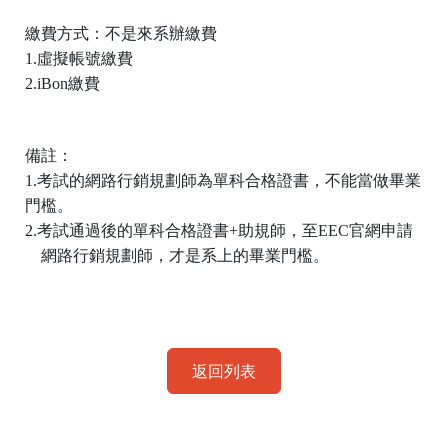
繳費方式：不是來系辦繳費
1.
虛擬帳號繳費
2.iBon
繳費
備註：
1.
考試的網路行銷規劃師為單科合格證書，不能當做畢業
門檻。
2.
考試通過後的單科合格證書
+
助規師，至
EEC
官網申請
網路行銷規劃師，才是系上的畢業門檻。
返回列表