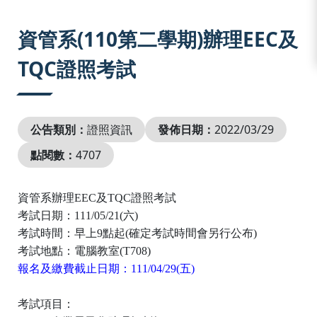
:::
資管系(110第二學期)辦理EEC及
TQC證照考試
公告類別：
證照資訊
發佈日期：
2022/03/29
點閱數：
4707
資管系
辦理
EEC
及
TQC
證照
考試
考試日期：
111/05/21(
六
)
考試時間：早上
9
點起
(
確定考試時間會另行公布
)
考試
地點：電腦教室
(T708)
報名及繳費截止日期：
111/04/29(
五
)
考試項目：