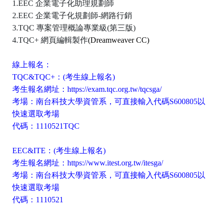
1.EEC
企業電子化助理規劃師
2.EEC
企業電子化規劃師
-
網路行銷
3.TQC
專案管理概論專業級
(
第三版
)
4.TQC+
網頁編輯製作
(Dreamweaver CC)
線上報名：
TQC&TQC+
：
(
考生線上報名
)
考生報名網址：
https://exam.tqc.org.tw/tqcsga/
考場：南台科技大學資管系，可直接輸入代碼
S600805
以
快速選取考場
代碼：
1110521TQC
EEC&ITE
：
(
考生線上報名
)
考生報名網址：
https://www.itest.org.tw/itesga/
考場：南台科技大學資管系，可直接輸入代碼
S600805
以
快速選取考場
代碼：
1110521