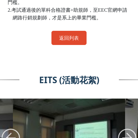
門檻。
2.
考試通過後的單科合格證書
+
助規師，至
EEC
官網申請
網路行銷規劃師，才是系上的畢業門檻。
返回列表
EITS (活動花絮)