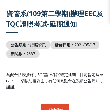
:::
資管系(109第二學期)辦理EEC及
TQC證照考試-延期通知
公告類別：
證照資訊
發佈日期：
2021/05/17
點閱數：
2687
為配合防疫措施，
5/22
證照考試確定延期，目前暫定延至
6/12
，一切以防疫為主，有任何異動會在系網公告周知，
謝謝。
返回列表