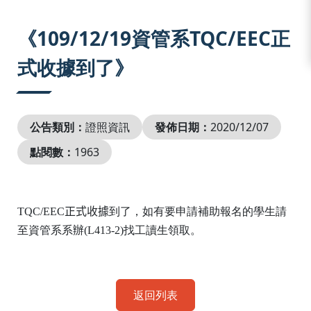
:::
《109/12/19資管系TQC/EEC正
式收據到了》
公告類別：
證照資訊
發佈日期：
2020/12/07
點閱數：
1963
TQC/EEC
正式收據
到了，如有要申請補助報名的學生請
至資管系系辦
(L413-2)找
工讀生領取。
返回列表