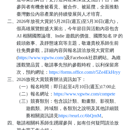
參與者有機會被看見、被合作、被延攬，全面推動
臺灣數位內容產業的持續發展與人才培育。
二、
2026
年放視大賞於
5
月
28
日
(
週五
)
至
5
月
30
日
(
週六
)
，
假高雄展覽館盛大展出，今年節目與活動內容包含
AI
相關國際論壇、
Indie
遊戲的價值、國際知名
IP
的
鏡頭敘事、及靜態速寫等主題，敬邀貴校系師生前
往免費參觀，詳細內容與報名請洽放視大賞官網
(
https://www.vgwtw.com/
)
及
Facebook
社群網站。為維
護觀覽品質，敬請事先預約參觀時程，以利保留席
次，預約網址：
https://forms.office.com/r/5Ze4EkHryy
三、
2026
放視大賞競賽辦法資訊如下：
（一）報名時間：即日起至
4
月
10
日
(
週五
)17:00
止
（二）報名網址：
https://www.vgwtw.com/compete
（三）競賽類別：包含設計類、動畫類、影視類、
遊戲類、跨域類，各類別之說明及其他詳細競
賽相關資訊請見
https://reurl.cc/6bQrnM
。
四、敬請相關科系師生踴躍參與，如有任何疑問請洽放