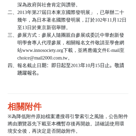
深為政府與社會肯定與讚譽。
二、
2013
年第
27
屆日本東京國際發明展」，已舉辦二十
幾年，為日本著名國際發明展，訂於
102
年
11
月
12
日
至
13
日於東京新宿舉辦。
三、參展方式：參展人隨團親自參展或委託中華創新發
明學會專人代理參展，相關報名文件敬請至學會網
站
www.innosociety.org
下載，並將應備文件
E-mail
至
choice@mail2000.com.tw
。
四、報名截止日
期：即日起至
2013
年
10
月
15
日
止。敬請
踴躍報名。
相關附件
※為降低附件原始檔案遭搜尋引擎索引之風險，公告附件
將由瀏覽器先下載至本機暫存後再開啟。請確認使用環
境安全後，再決定是否開啟附件。