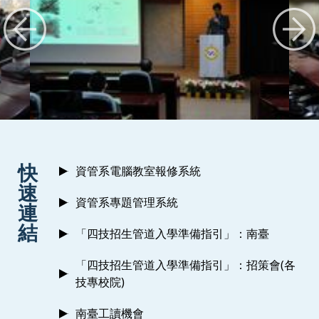
:::
快
資管系電腦教室報修系統
速
資管系專題管理系統
連
結
「四技招生管道入學準備指引」：南臺
「四技招生管道入學準備指引」：招策會(各
技專校院)
南臺工讀機會