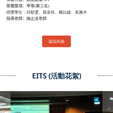
榮獲獎項：
甲等
(
第三名
)
得獎學生：邱郁雯、孫采伶、楊以緁、吳雅卉
指導老師：
陳志達
老師
返回列表
EITS (活動花絮)