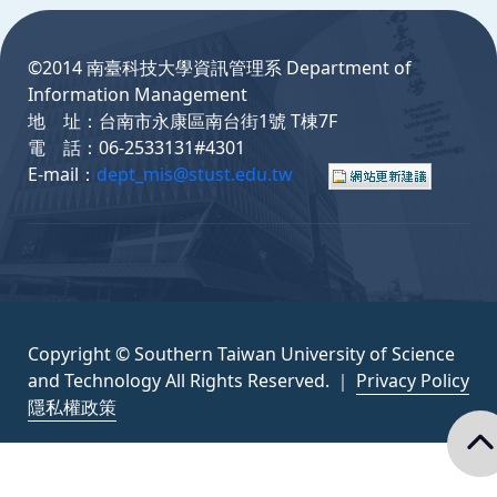
:::
©2014 南臺科技大學資訊管理系 Department of
Information Management
地 址：台南市永康區南台街1號 T棟7F
電 話：06-2533131#4301
E-mail：
dept_mis@stust.edu.tw
Copyright © Southern Taiwan University of Science
and Technology All Rights Reserved. ｜
Privacy Policy
隱私權政策