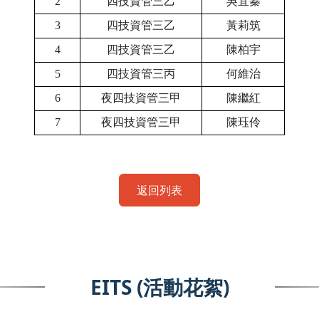
2
四技資管三乙
吳宜蓁
3
四技資管三乙
黃莉筑
4
四技資管三乙
陳柏宇
5
四技資管三丙
何維治
6
夜四技資管三甲
陳繼紅
7
夜四技資管三甲
陳珏伶
返回列表
EITS (活動花絮)