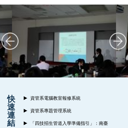
:::
快
資管系電腦教室報修系統
速
資管系專題管理系統
連
結
「四技招生管道入學準備指引」：南臺