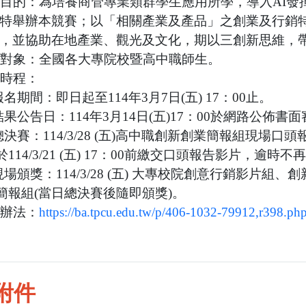
目的：為培養商管專業類群學生應用所學，導入
AI
發
特舉辦本競賽；以「相關產業及產品」之創業及行銷
，並協助在地產業、觀光及文化，期以三創新思維，
對象：全國各大專院校暨高中職師生。
時程：
報名期間：即日起至
114
年
3
月
7
日
(
五
) 17
：
00
止。
結果公告日：
114
年
3
月
14
日
(
五
)17
：
00
於網路公佈書面
總決賽：
114/3/28 (
五
)
高中職創新創業簡報組現場口頭
於
114/3/21 (
五
) 17
：
00
前繳交口頭報告影片，逾時不
現場頒獎：
114/3/28 (
五
)
大專校院創意行銷影片組、創
簡報組
(
當日總決賽後隨即頒獎
)
。
辦法：
https://ba.tpcu.edu.tw/p/406-1032-79912,r398.ph
附件