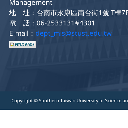
Management
地 址：台南市永康區南台街1號 T棟7
電 話：06-2533131#4301
E-mail：
dept_mis@stust.edu.tw
Copyright © Southern Taiwan University of Science a