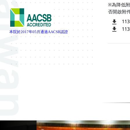
※為降低
否開啟附
11
11
本院於
2017
年
05
月通過
AACSB
認證