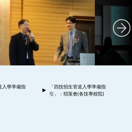
道入學準備指
「四技招生管道入學準備指
引」：招策會(各技專校院)