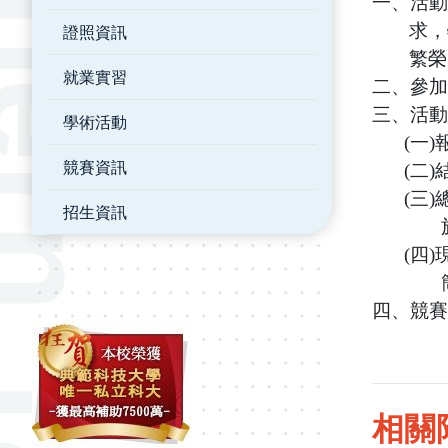
一、活動
求，
證照資訊
繁榮
就業實習
二、參加
三、活動
學術活動
(
一
)
競賽資訊
(
二
)
(
三
)
招生資訊
(
四
)
四、競賽
相關