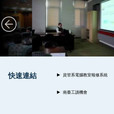
:::
快速連結
資管系電腦教室報修系統
南臺工讀機會