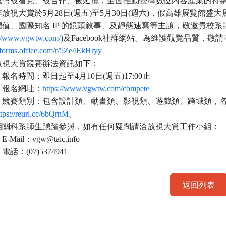
機會被看見、被合作、被延攬，全面推動臺灣數位內容產業的持
年放視大賞於
5
月
28
日
(
週五
)
至
5
月
30
日
(
週六
)
，假高雄展覽館盛大
價值、國際知名
IP
的鏡頭敘事、及靜態速寫等主題，敬邀貴校系
://www.vgwtw.com/
)
及
Facebook
社群網站。為維護觀覽品質，敬請
//forms.office.com/r/5Ze4EkHryy
放視大賞競賽辦法資訊如下：
）報名時間：即日起至
4
月
10
日
(
週五
)17:00
止
）報名網址：
https://www.vgwtw.com/compete
）競賽類別：包含設計類、動畫類、影視類、遊戲類、跨域類，
ttps://reurl.cc/6bQrnM
。
相關科系師生踴躍參與，如有任何疑問請洽放視大賞工作小組：
）
E-Mail
：
vgw@taic.info
）電話：
(07)5374941
返回列表