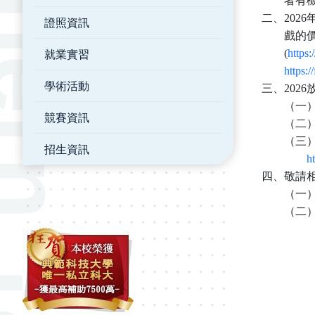
者有
二、
2026
證照資訊
戲的
就業實習
(
https
https:
學術活動
三、
2026
（一
競賽資訊
（二
（三
招生資訊
h
四、敬請
（一
（二