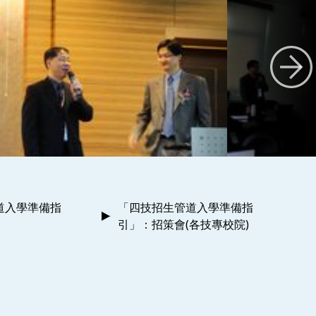
道入學準備指
「四技招生管道入學準備指
引」：招策會(各技專校院)