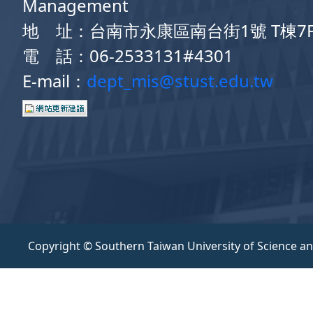
Management
地 址：台南市永康區南台街1號 T棟7
電 話：06-2533131#4301
E-mail：
dept_mis@stust.edu.tw
Copyright © Southern Taiwan University of Science a