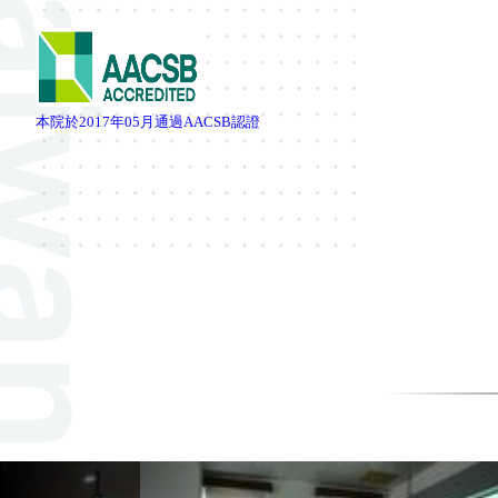
本院於
2017
年
05
月通過
AACSB
認證