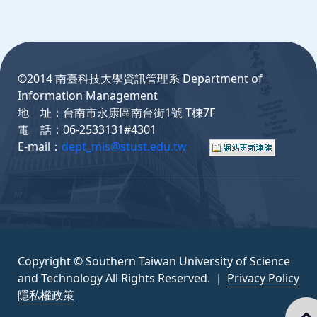
:::
©2014 南臺科技大學資訊管理系 Department of
Information Management
地 址：台南市永康區南台街1號 T棟7F
電 話：06-2533131#4301
E-mail：
dept_mis@stust.edu.tw
Copyright © Southern Taiwan University of Science
and Technology All Rights Reserved. ｜
Privacy Policy
隱私權政策