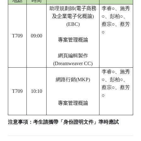
地點
時間
助理規劃師
(
電子商務
李睿
○
、施秀
及企業電子化概論
)
○
、彭柏
○
、
(EBC)
蔡宗
○
、蔡芳
○
T709
09:00
專案管理概論
網頁編輯製作
(Dreamweaver CC)
李睿
○
、施秀
網路行銷
(MKP)
○
、彭柏
○
、
蔡宗
○
、蔡芳
T709
10:10
○
專案管理概論
注意事項：考生請攜帶「身份證明文件」準時應試