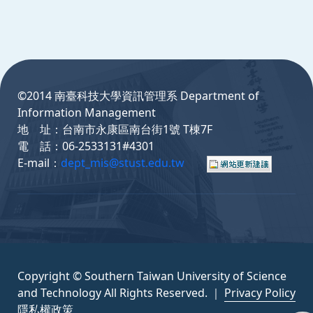
:::
©2014 南臺科技大學資訊管理系 Department of
Information Management
地 址：台南市永康區南台街1號 T棟7F
電 話：06-2533131#4301
E-mail：
dept_mis@stust.edu.tw
Copyright © Southern Taiwan University of Science
and Technology All Rights Reserved. ｜
Privacy Policy
隱私權政策