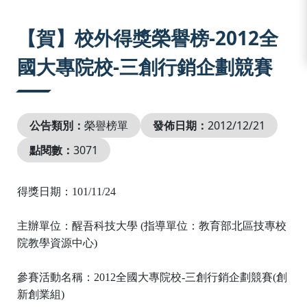
:::
【賀】校外得獎榮譽榜-2012全
國大專院校-三創行銷企劃競賽
公告類別：
榮譽榜單
發佈日期：
2012/12/21
點閱數：
3071
得獎日期：
101/11/24
主辦單位：醒吾科技大學
(
指導單位：教育部北區技專校
院教學資源中心
)
參賽活動名稱：
2012
全國大專院校
-
三創行銷企劃競賽
(
創
新創業組
)