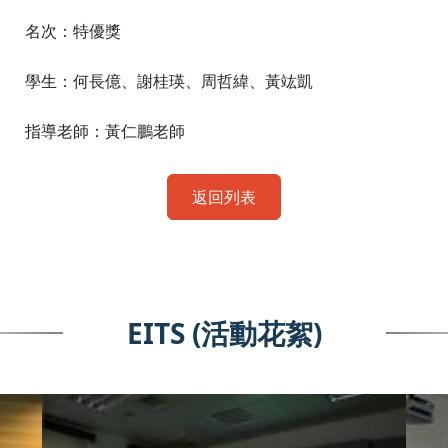
名次：
特優獎
學生：何長億、謝桂瑛、周哲緯、黃竑凱
指導老師：
黃仁鵬老師
返回列表
EITS (活動花絮)