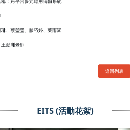
名稱：
跨平台多元應用傳輸系統
作
湘琳、蔡瑩瑩、滕巧婷、葉雨涵
：
王派洲老師
返回列表
EITS (活動花絮)