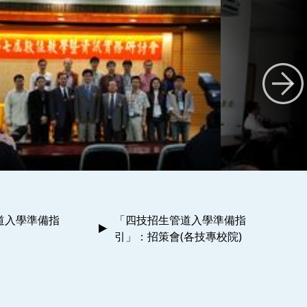
道入學準備指
「四技招生管道入學準備指
引」：招策會(各技專校院)