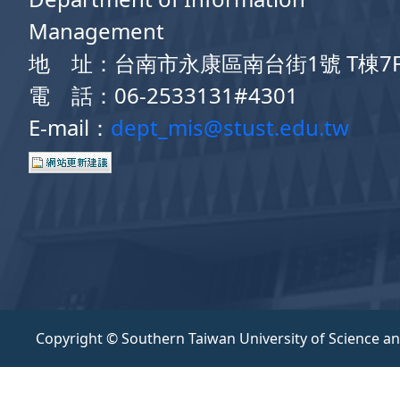
Management
地 址：台南市永康區南台街1號 T棟7
電 話：06-2533131#4301
E-mail：
dept_mis@stust.edu.tw
Copyright © Southern Taiwan University of Science a