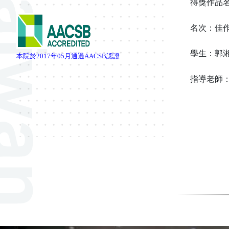
得獎作品
名次：佳
學生：
郭
本院於
2017
年
05
月通過
AACSB
認證
指導老師