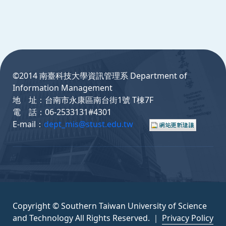
:::
©2014 南臺科技大學資訊管理系 Department of
Information Management
地 址：台南市永康區南台街1號 T棟7F
電 話：06-2533131#4301
E-mail：
dept_mis@stust.edu.tw
Copyright © Southern Taiwan University of Science
and Technology All Rights Reserved. ｜
Privacy Policy