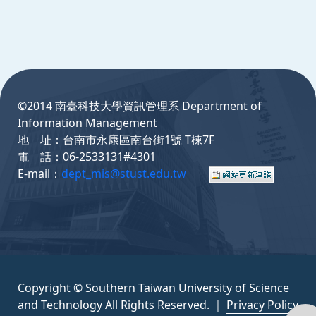
:::
©2014 南臺科技大學資訊管理系 Department of
Information Management
地 址：台南市永康區南台街1號 T棟7F
電 話：06-2533131#4301
E-mail：
dept_mis@stust.edu.tw
Copyright © Southern Taiwan University of Science
and Technology All Rights Reserved. ｜
Privacy Policy