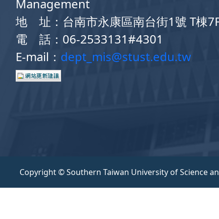
Management
地 址：台南市永康區南台街1號 T棟7
電 話：06-2533131#4301
E-mail：
dept_mis@stust.edu.tw
Copyright © Southern Taiwan University of Science a