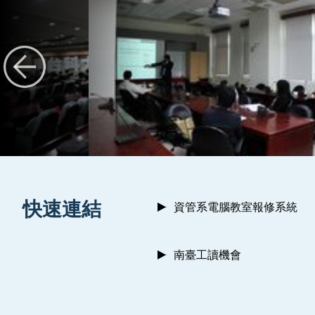
:::
快速連結
資管系電腦教室報修系統
南臺工讀機會