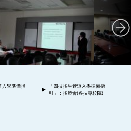
道入學準備指
「四技招生管道入學準備指
引」：招策會(各技專校院)