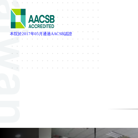
本院於
2017
年
05
月通過
AACSB
認證