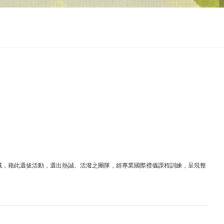
域，藉此選拔活動，選出熱誠、活潑之團隊，經專業國際禮儀課程訓練，呈現整