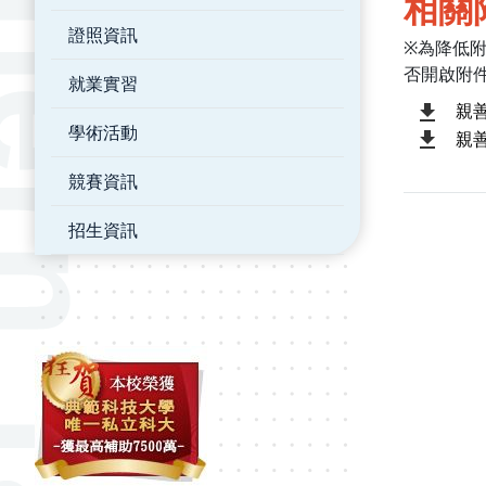
相關
證照資訊
※為降低
否開啟附
就業實習
親善
學術活動
親善
競賽資訊
招生資訊