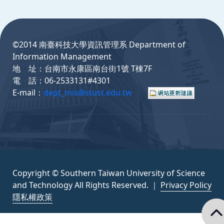
:::
©2014 南臺科技大學資訊管理系 Department of
Information Management
地 址：台南市永康區南台街1號 T棟7F
電 話：06-2533131#4301
E-mail：
dept_mis@stust.edu.tw
Copyright © Southern Taiwan University of Science
and Technology All Rights Reserved. ｜
Privacy Policy
隱私權政策