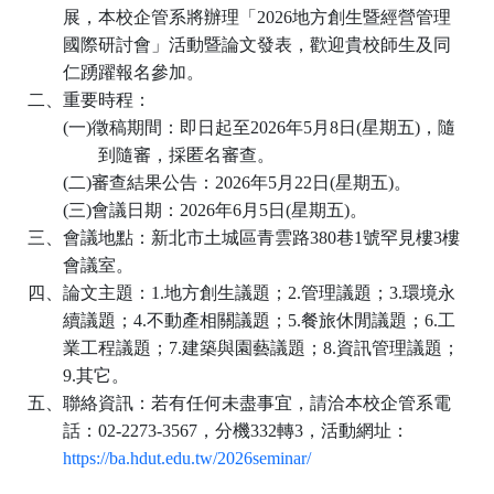
展，本校企管系將辦理「
2026
地方創生暨經營管理
國際研討會」活動暨論文發表，歡迎貴校師生及同
仁踴躍報名參加。
二、重要時程：
(
一
)
徵稿期間：即日起至
2026
年
5
月
8
日
(
星期五
)
，隨
到隨審，採匿名審查。
(
二
)
審查結果公告：
2026
年
5
月
22
日
(
星期五
)
。
(
三
)
會議日期：
2026
年
6
月
5
日
(
星期五
)
。
三、會議地點：新北市土城區青雲路
380
巷
1
號罕見樓
3
樓
會議室。
四、論文主題：
1.
地方創生議題；
2.
管理議題；
3.
環境永
續議題；
4.
不動產相關議題；
5.
餐旅休閒議題；
6.
工
業工程議題；
7.
建築與園藝議題；
8.
資訊管理議題；
9.
其它。
五、聯絡資訊：若有任何未盡事宜，請洽本校企管系電
話：
02-2273-3567
，分機
332
轉
3
，活動網址：
https://ba.hdut.edu.tw/2026seminar/