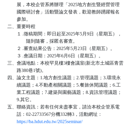
展，本校企管系將辦理「
2025
地方創生暨經營管理
國際研討會」活動暨論文發表，歡迎教師踴躍報名
參加。
二、重要時程
１
.
徵稿期間：即日起至
2025
年
5
月
9
日（星期五），
隨到隨審，採匿名審查。
２
.
審查結果公告：
2025
年
5
月
23
日（星期五）。
３
.
會議日期：
2025
年
6
月
6
日（星期五）。
三、會議地點：本校罕見樓
3
樓會議室
(
新北市土城區青雲
路
380
巷
1
號
)
。
四、論文主題：
1.
地方創生議題；
2.
管理議題；
3.
環境永
續議題；
4.
不動產相關議題；
5.
餐旅休閒議題；
6.
工
業工程議題；
7.
建築與園藝議題；
8.
資訊管理議題；
9.
其它。
五、聯絡資訊：若有任何未盡事宜，請洽本校企管系電
話：
02-22733567
分機
332
轉
3
，活動網址：
https://ba.hdut.edu.tw/2025seminar/