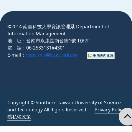
:::
©2014 南臺科技大學資訊管理系 Department of
Information Management
地 址：台南市永康區南台街1號 T棟7F
電 話：06-2533131#4301
E-mail：
dept_mis@stust.edu.tw
Copyright © Southern Taiwan University of Science
and Technology All Rights Reserved. ｜
Privacy Policy
隱私權政策