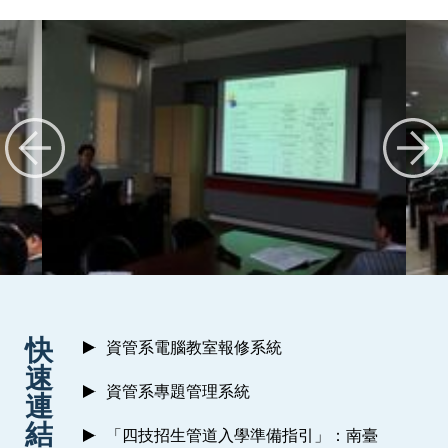
:::
快
資管系電腦教室報修系統
速
資管系專題管理系統
連
結
「四技招生管道入學準備指引」：南臺