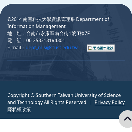
:::
©2014 南臺科技大學資訊管理系 Department of
Information Management
地 址：台南市永康區南台街1號 T棟7F
電 話：06-2533131#4301
E-mail：
dept_mis@stust.edu.tw
Copyright © Southern Taiwan University of Science
and Technology All Rights Reserved. ｜
Privacy Policy
隱私權政策