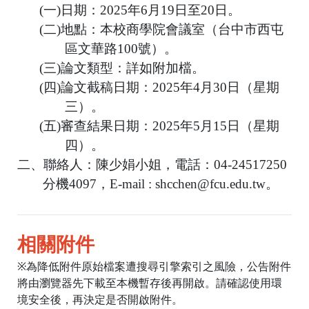
(
一
)
日期：
2025
年
6
月
19
日至
20
日。
(
二
)
地點：本校商學院會議室（台中市西屯
區文華路
100
號）。
(
三
)
論文類型：詳如附加檔。
(
四
)
論文截稿日期：
2025
年
4
月
30
日（星期
三）。
(
五
)
審查結果日期：
2025
年
5
月
15
日（星期
四）。
二、聯絡人：陳少娟小姐，電話：
04-24517250
分機
4097
，
E-mail : shcchen@fcu.edu.tw
。
相關附件
※為降低附件原始檔案遭搜尋引擎索引之風險，公告附件
將由瀏覽器先下載至本機暫存後再開啟。請確認使用環
境安全後，再決定是否開啟附件。